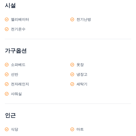
시설
엘리베이터
전기난방
전기온수
가구옵션
소파베드
옷장
선반
냉장고
전자레인지
세탁기
샤워실
인근
식당
마트