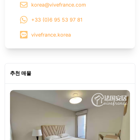
korea@vivefrance.com
+33 (0)6 95 53 97 81
vivefrance.korea
추천 매물