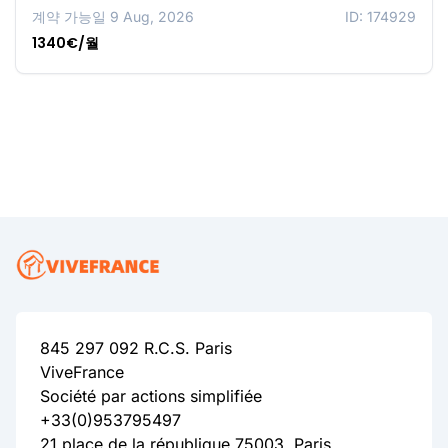
계약 가능일 9 Aug, 2026
ID: 174929
1340€/월
845 297 092 R.C.S. Paris
ViveFrance
Société par actions simplifiée
+33(0)953795497
21 place de la république 75003, Paris