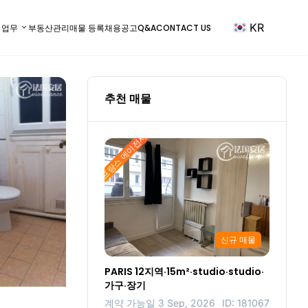
KR
) 업무
부동산관리
매물 등록
채용공고
Q&A
CONTACT US
추천 매물
프랑스 에이전시
신규 매물
PARIS 12지역·15m²·studio·studio·
가구·장기
계약 가능일 3 Sep, 2026
ID: 181067