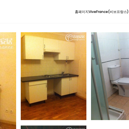
홈페이지
ViveFrance(비브프랑스