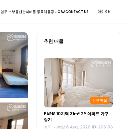
KR
) 업무
부동산관리
매물 등록
채용공고
Q&A
CONTACT US
추천 매물
신규 매물
PARIS 10지역·31m²·2P·아파트·가구·
장기
계약 가능일 6 Aug, 2026
ID: 206198