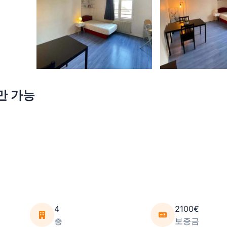
기만 가능
4
2100€
층
보증금