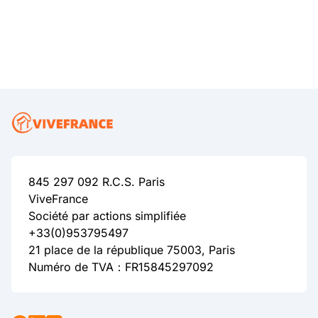
845 297 092 R.C.S. Paris
ViveFrance
Société par actions simplifiée
+33(0)953795497
21 place de la république 75003, Paris
Numéro de TVA：FR15845297092