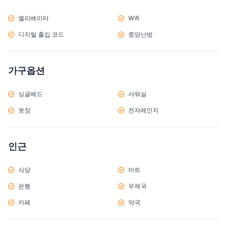
엘리베이터
Wifi
디지털 출입 코드
중앙난방
가구옵션
싱글베드
샤워실
옷장
전자레인지
인근
식당
마트
은행
우체국
카페
약국