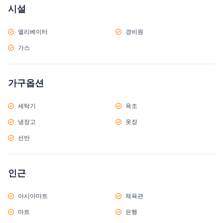
시설
엘리베이터
경비원
가스
가구옵션
세탁기
욕조
냉장고
옷장
선반
인근
아시아마트
체육관
마트
은행