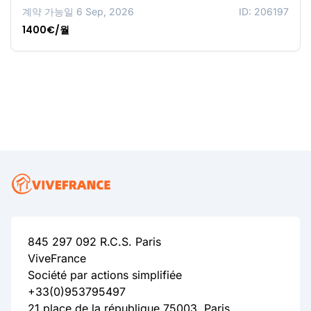
계약 가능일 6 Sep, 2026
ID: 206197
1400€/월
845 297 092 R.C.S. Paris
ViveFrance
Société par actions simplifiée
+33(0)953795497
21 place de la république 75003, Paris