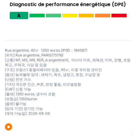
Diagnostic de performance énergétique (DPE)
A
Rue argentine, 40㎡ 1350 euros 2P(ID：184587)
[위치] Rue argentine, PARIS(75116)
[교통] M1, M2, M6, RER_A argentine역, 아시아 마트, 체육관, 마트, 은행, 초등
학교, 우체국, 식당 등 있음
[구조] 프랑스1 층엘리베이터 있음, 40㎡, 이중 유리창 관리인
[옵션] 농뫼블레 임대 : 세탁기, 욕조, 냉장고, 옷장, 수납장 등
[난방] 천연 가스
[기타] 개선문 인근, 부촌, 전망 좋음, 리모델링함
[CAF] 신청 가능
[월세] 1350 euros, 냉수비 포함
[보증금] 1350euros
[꼴로] 불가능
[임대 기간] 장기만 가능
[계약 가능일]: 2026-08-06