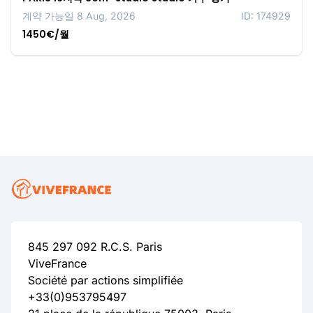
계약 가능일 8 Aug, 2026
ID: 174929
1450€/월
845 297 092 R.C.S. Paris
ViveFrance
Société par actions simplifiée
+33(0)953795497