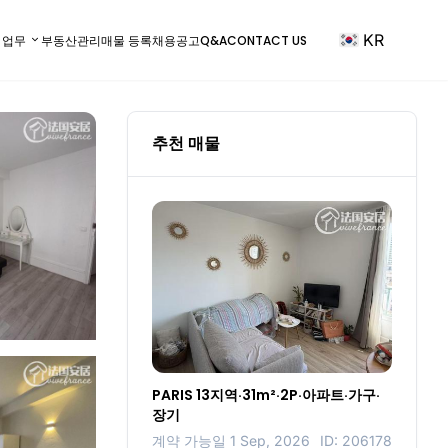
KR
) 업무
부동산관리
매물 등록
채용공고
Q&A
CONTACT US
추천 매물
PARIS 13지역·31m²·2P·아파트·가구·
장기
계약 가능일 1 Sep, 2026
ID: 206178