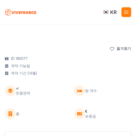
KR
즐겨찾기
ID 185577
계약 가능일
계약 기간 (개월)
㎡
방 개수
전용면적
€
층
보증금