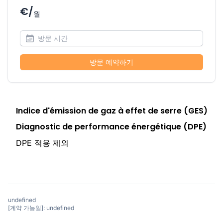
€/
월
방문 예약하기
Indice d'émission de gaz à effet de serre (GES)
Diagnostic de performance énergétique (DPE)
DPE 적용 제외
undefined
[계약 가능일]: undefined