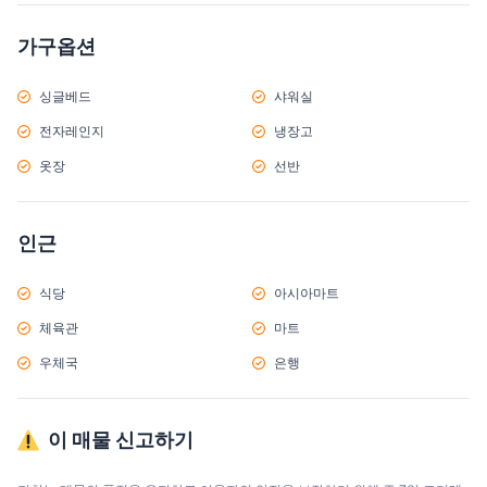
가구옵션
싱글베드
샤워실
전자레인지
냉장고
옷장
선반
인근
식당
아시아마트
체육관
마트
우체국
은행
이 매물 신고하기