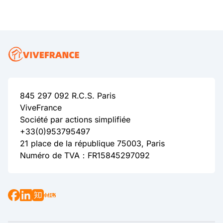
845 297 092 R.C.S. Paris
ViveFrance
Société par actions simplifiée
+33(0)953795497
21 place de la république 75003, Paris
Numéro de TVA：FR15845297092