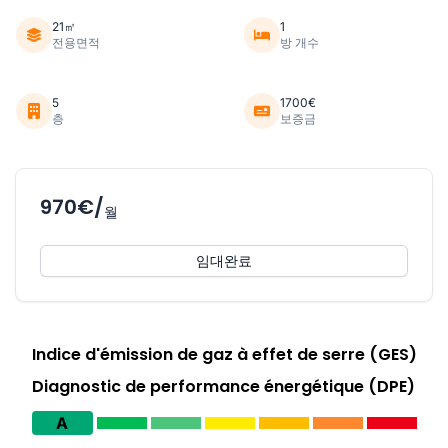
21㎡
1
전용면적
방 개수
5
1700€
층
보증금
970€/
월
임대완료
Indice d'émission de gaz à effet de serre (GES)
Diagnostic de performance énergétique (DPE)
A