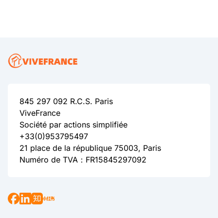
845 297 092 R.C.S. Paris
ViveFrance
Société par actions simplifiée
+33(0)953795497
21 place de la république 75003, Paris
Numéro de TVA：FR15845297092