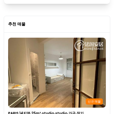
추천 매물
신규 매물
PARIS 14지역·25m²·studio·studio·가구·장기