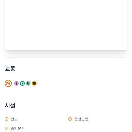
교통
시설
창고
중앙난방
중앙온수