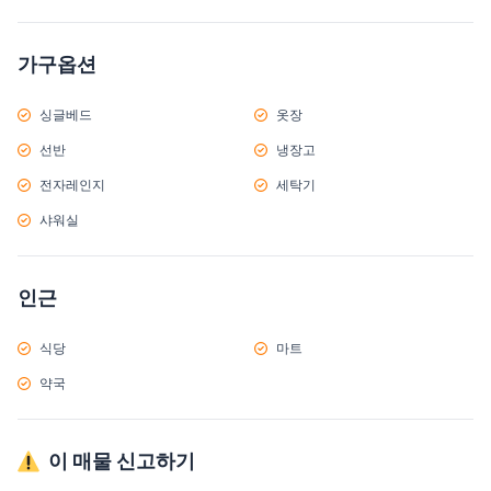
가구옵션
싱글베드
옷장
선반
냉장고
전자레인지
세탁기
샤워실
인근
식당
마트
약국
이 매물 신고하기