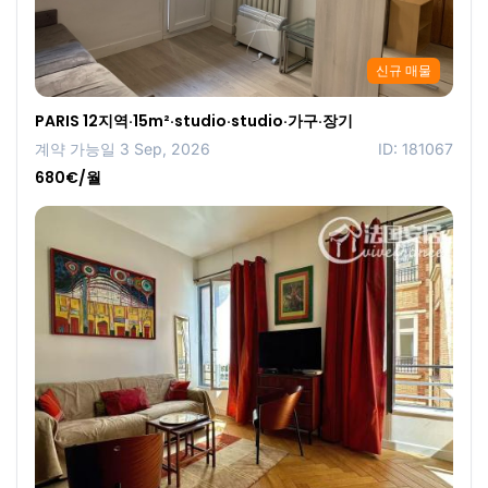
신규 매물
PARIS 12지역·15m²·studio·studio·가구·장기
계약 가능일 3 Sep, 2026
ID: 181067
680€/월