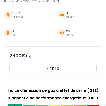
Rue Edouard Vaillant, Levallois-Perret
100㎡
4
전용면적
방 개수
3
2800€
층
보증금
2800€/
월
임대완료
Indice d'émission de gaz à effet de serre (GES)
Diagnostic de performance énergétique (DPE)