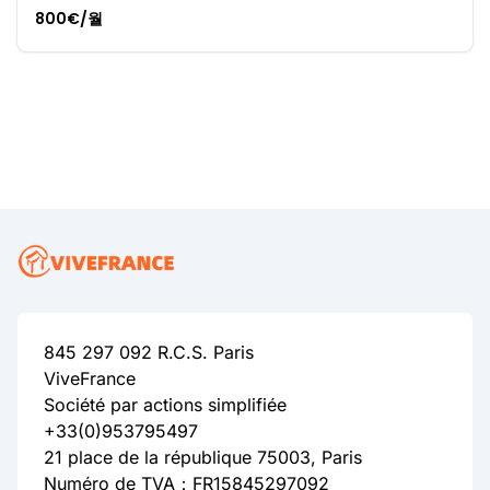
800€/월
845 297 092 R.C.S. Paris
ViveFrance
Société par actions simplifiée
+33(0)953795497
21 place de la république 75003, Paris
Numéro de TVA：FR15845297092