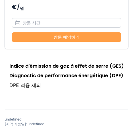
€/
월
방문 예약하기
Indice d'émission de gaz à effet de serre (GES)
Diagnostic de performance énergétique (DPE)
DPE 적용 제외
undefined
[계약 가능일]: undefined