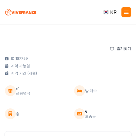
KR
즐겨찾기
ID 187759
계약 가능일
계약 기간 (개월)
㎡
방 개수
전용면적
€
층
보증금