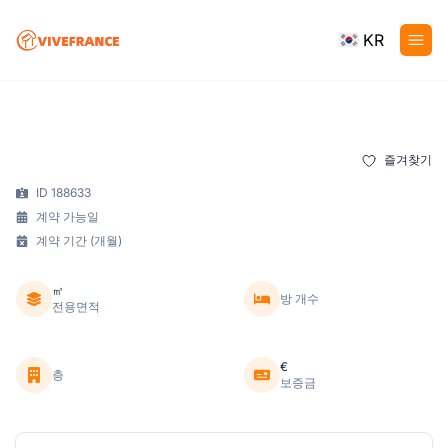
KR
즐겨찾기
ID 188633
계약 가능일
계약 기간 (개월)
㎡
방 개수
전용면적
€
층
보증금