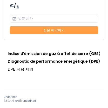
€/
월
방문 예약하기
Indice d'émission de gaz à effet de serre (GES)
Diagnostic de performance énergétique (DPE)
DPE 적용 제외
undefined
[계약 가능일]: undefined