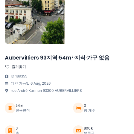
Aubervilliers 93지역·54m²·지식·가구 없음
즐겨찾기
ID 189355
계약 가능일 6 Aug, 2026
rue André Karman 93300 AUBERVILLIERS
54㎡
3
전용면적
방 개수
3
800€
층
보증금