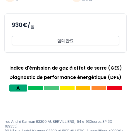
930€/
월
임대완료
Indice d'émission de gaz à effet de serre (GES)
Diagnostic de performance énergétique (DPE)
A
rue André Karman 93300 AUBERVILLIERS, 54㎡ 930euros 3P (ID：
189355)
[위치] rue André Karman 93300 AUBERVILLIERS, Aubervilliers（93300）