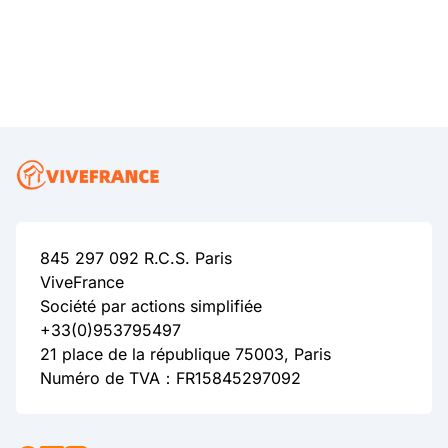
845 297 092 R.C.S. Paris
ViveFrance
Société par actions simplifiée
+33(0)953795497
21 place de la république 75003, Paris
Numéro de TVA：FR15845297092