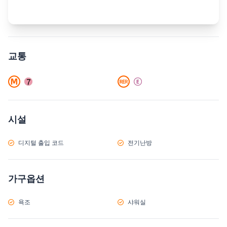
교통
시설
디지털 출입 코드
전기난방
가구옵션
욕조
샤워실