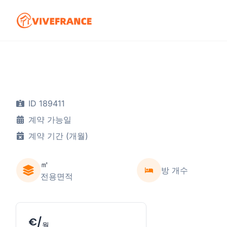
ID 189411
계약 가능일
계약 기간 (개월)
㎡
방 개수
전용면적
€/
월