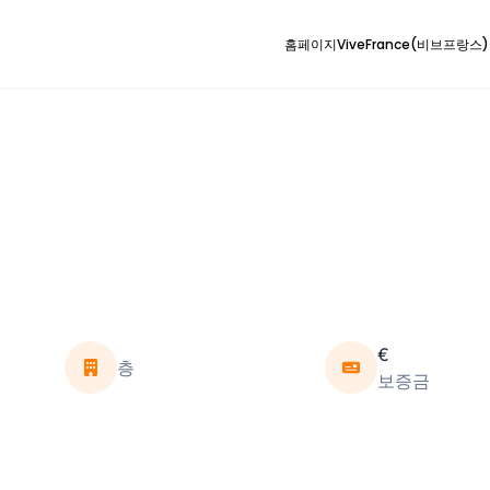
홈페이지
ViveFrance(비브프랑스
€
층
보증금