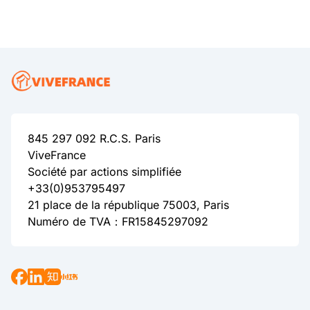
845 297 092 R.C.S. Paris
ViveFrance
Société par actions simplifiée
+33(0)953795497
21 place de la république 75003, Paris
Numéro de TVA：FR15845297092