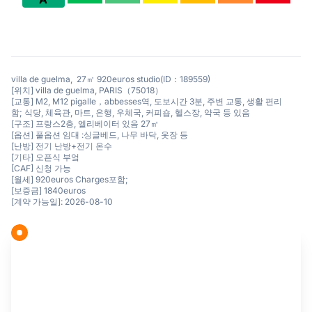
villa de guelma, 27㎡ 920euros studio(ID：189559)
[위치] villa de guelma, PARIS（75018）
[교통] M2, M12 pigalle，abbesses역, 도보시간 3분, 주변 교통, 생활 편리
함; 식당, 체육관, 마트, 은행, 우체국, 커피숍, 헬스장, 약국 등 있음
[구조] 프랑스2층, 엘리베이터 있음 27㎡
[옵션] 풀옵션 임대 :싱글베드, 나무 바닥, 옷장 등
[난방] 전기 난방+전기 온수
[기타] 오픈식 부엌
[CAF] 신청 가능
[월세] 920euros Charges포함;
[보증금] 1840euros
[계약 가능일]: 2026-08-10