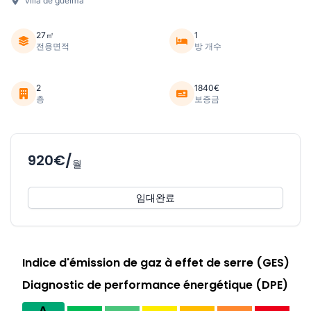
villa de guelma
27㎡
1
전용면적
방 개수
2
1840€
층
보증금
920€/
월
임대완료
Indice d'émission de gaz à effet de serre (GES)
Diagnostic de performance énergétique (DPE)
A