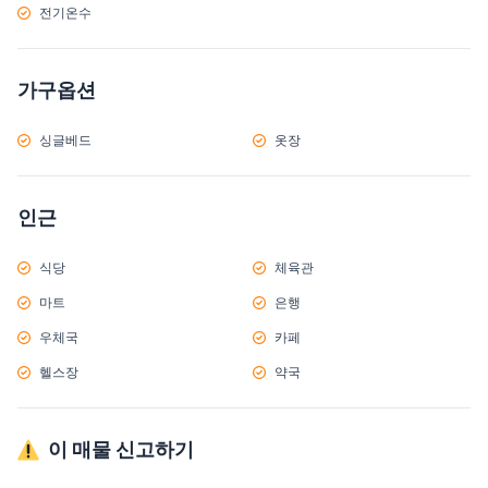
전기온수
가구옵션
싱글베드
옷장
인근
식당
체육관
마트
은행
우체국
카페
헬스장
약국
이 매물 신고하기