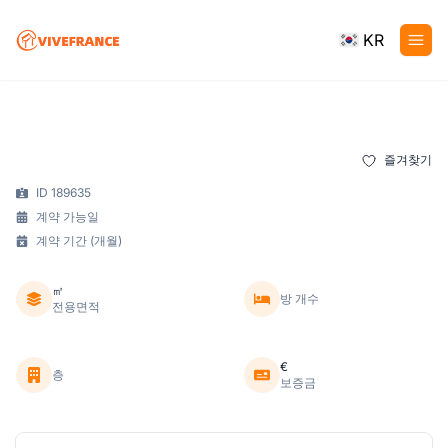
KR
즐겨찾기
ID 189635
계약 가능일
계약 기간 (개월)
㎡
방 개수
전용면적
€
층
보증금