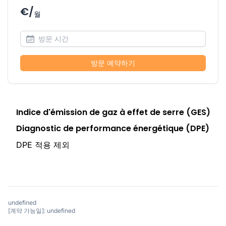
€/
월
방문 예약하기
Indice d'émission de gaz à effet de serre (GES)
Diagnostic de performance énergétique (DPE)
DPE 적용 제외
undefined
[계약 가능일]: undefined