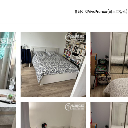
홈페이지
ViveFrance(비브프랑스