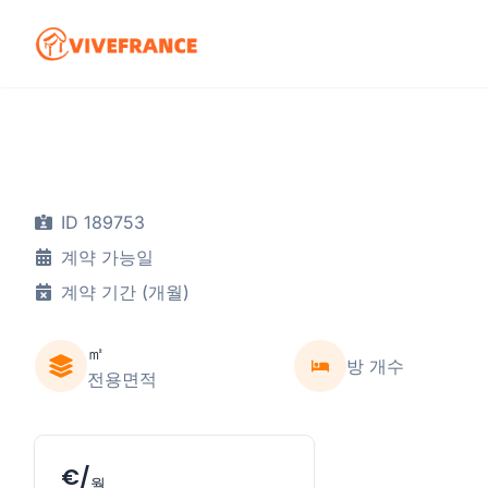
ID 189753
계약 가능일
계약 기간 (개월)
㎡
방 개수
전용면적
€/
월