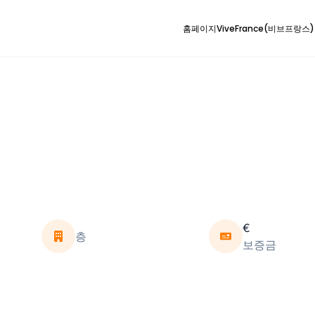
홈페이지
ViveFrance(비브프랑스
€
층
보증금