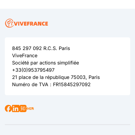
845 297 092 R.C.S. Paris
ViveFrance
Société par actions simplifiée
+33(0)953795497
21 place de la république 75003, Paris
Numéro de TVA：FR15845297092