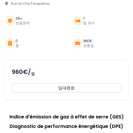
Rue du clos Feuquières
28㎡
1
전용면적
방 개수
0
960€
층
보증금
960€/
월
임대완료
Indice d'émission de gaz à effet de serre (GES)
Diagnostic de performance énergétique (DPE)