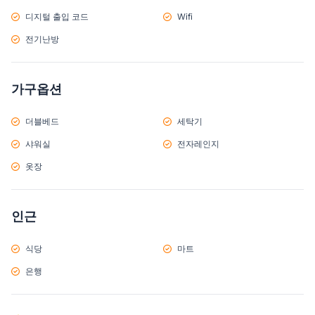
디지털 출입 코드
Wifi
전기난방
가구옵션
더블베드
세탁기
샤워실
전자레인지
옷장
인근
식당
마트
은행