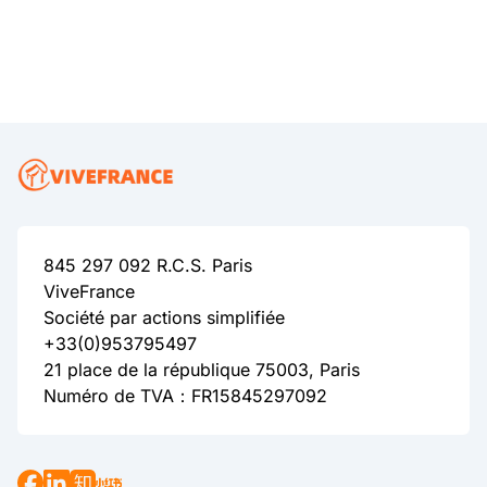
845 297 092 R.C.S. Paris
ViveFrance
Société par actions simplifiée
+33(0)953795497
21 place de la république 75003, Paris
Numéro de TVA：FR15845297092