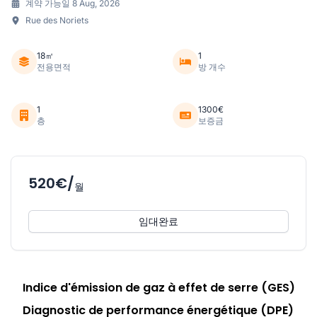
계약 가능일 8 Aug, 2026
Rue des Noriets
18㎡
1
전용면적
방 개수
1
1300€
층
보증금
520€/
월
임대완료
Indice d'émission de gaz à effet de serre (GES)
Diagnostic de performance énergétique (DPE)