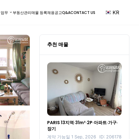
KR
) 업무
부동산관리
매물 등록
채용공고
Q&A
CONTACT US
추천 매물
PARIS 13지역·31m²·2P·아파트·가구·
장기
계약 가능일 1 Sep, 2026
ID: 206178