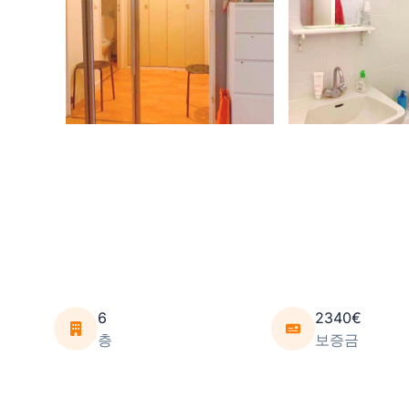
6
2340€
층
보증금