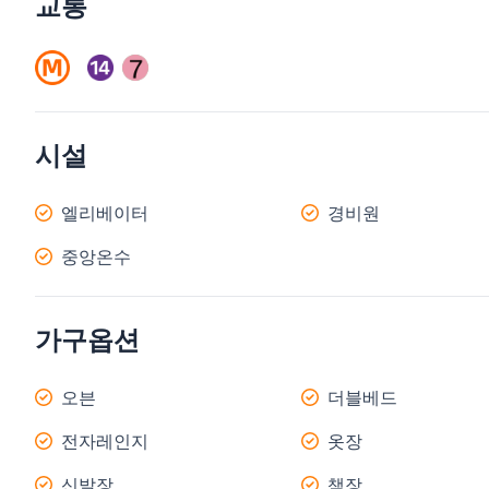
교통
시설
엘리베이터
경비원
중앙온수
가구옵션
오븐
더블베드
전자레인지
옷장
신발장
책장