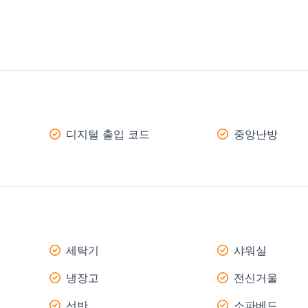
디지털 출입 코드
중앙난방
세탁기
샤워실
냉장고
전신거울
선반
소파베드