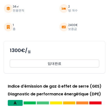
34㎡
2
전용면적
방 개수
1
2400€
층
보증금
1300€/
월
임대완료
Indice d'émission de gaz à effet de serre (GES)
Diagnostic de performance énergétique (DPE)
A