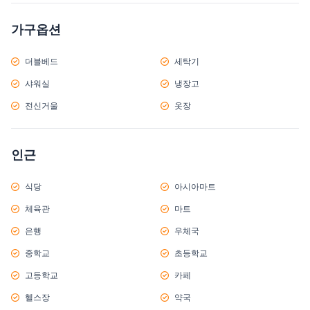
가구옵션
더블베드
세탁기
샤워실
냉장고
전신거울
옷장
인근
식당
아시아마트
체육관
마트
은행
우체국
중학교
초등학교
고등학교
카페
헬스장
약국