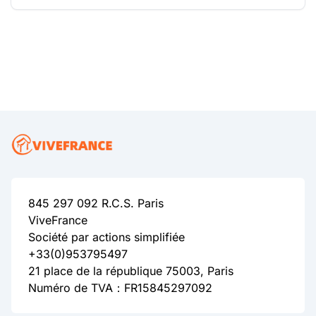
845 297 092 R.C.S. Paris
ViveFrance
Société par actions simplifiée
+33(0)953795497
21 place de la république 75003, Paris
Numéro de TVA：FR15845297092