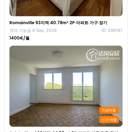
Romainville 93지역·40.78m²·2P·아파트·가구·장기
계약 가능일 6 Sep, 2026
ID: 206197
1400€/월
독점매물
신규 매물