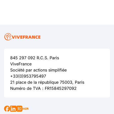
845 297 092 R.C.S. Paris
ViveFrance
Société par actions simplifiée
+33(0)953795497
21 place de la république 75003, Paris
Numéro de TVA：FR15845297092