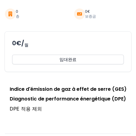
0
0€
층
보증금
0€/
월
임대완료
Indice d'émission de gaz à effet de serre (GES)
Diagnostic de performance énergétique (DPE)
DPE 적용 제외