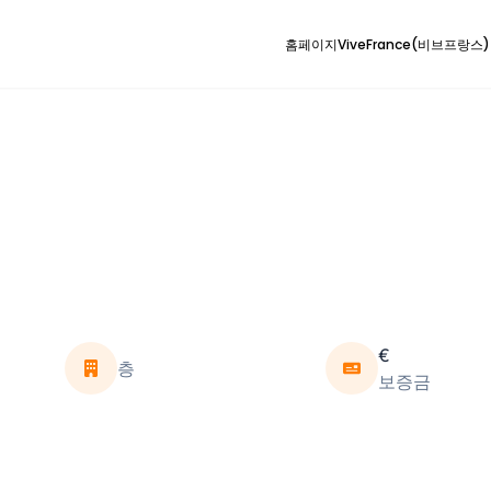
홈페이지
ViveFrance(비브프랑스
€
층
보증금