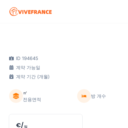
ID 194645
계약 가능일
계약 기간 (개월)
㎡
방 개수
전용면적
€/
월