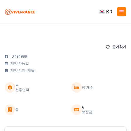
KR
즐겨찾기
ID 194999
계약 가능일
계약 기간 (개월)
㎡
방 개수
전용면적
€
층
보증금