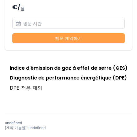
€/
월
방문 예약하기
Indice d'émission de gaz à effet de serre (GES)
Diagnostic de performance énergétique (DPE)
DPE 적용 제외
undefined
[계약 가능일]: undefined