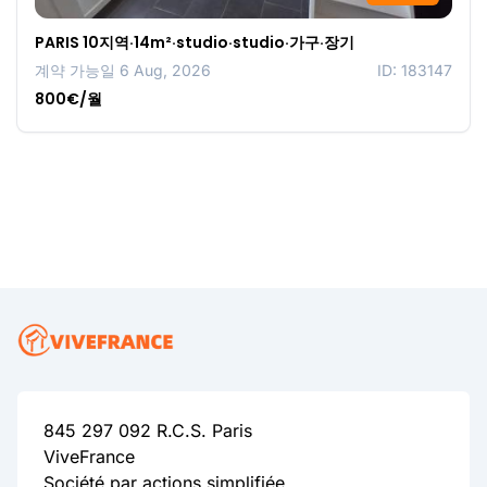
PARIS 10지역·14m²·studio·studio·가구·장기
계약 가능일 6 Aug, 2026
ID: 183147
800€/월
845 297 092 R.C.S. Paris
ViveFrance
Société par actions simplifiée