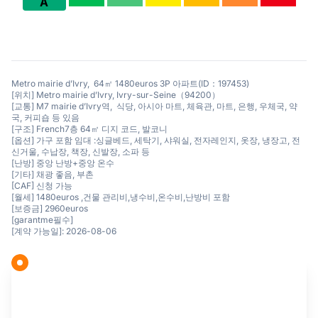
A
Metro mairie d’Ivry, 64㎡ 1480euros 3P 아파트(ID：197453)
[위치] Metro mairie d’Ivry, Ivry-sur-Seine（94200）
[교통] M7 mairie d’Ivry역, 식당, 아시아 마트, 체육관, 마트, 은행, 우체국, 약
국, 커피숍 등 있음
[구조] French7층 64㎡ 디지 코드, 발코니
[옵션] 가구 포함 임대 :싱글베드, 세탁기, 샤워실, 전자레인지, 옷장, 냉장고, 전
신거울, 수납장, 책장, 신발장, 소파 등
[난방] 중앙 난방+중앙 온수
[기타] 채광 좋음, 부촌
[CAF] 신청 가능
[월세] 1480euros ,건물 관리비,냉수비,온수비,난방비 포함
[보증금] 2960euros
[garantme필수]
[계약 가능일]: 2026-08-06