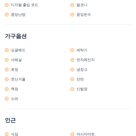
디지털 출입 코드
발코니
중앙난방
중앙온수
가구옵션
싱글베드
세탁기
샤워실
전자레인지
옷장
냉장고
전신거울
선반
책장
신발장
소파
인근
식당
아시아마트