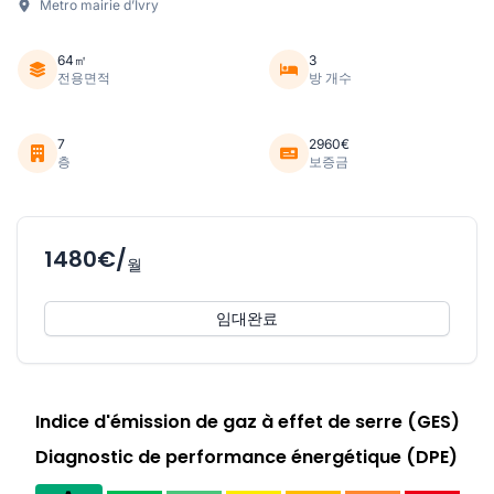
Metro mairie d’Ivry
64㎡
3
전용면적
방 개수
7
2960€
층
보증금
1480€/
월
임대완료
Indice d'émission de gaz à effet de serre (GES)
Diagnostic de performance énergétique (DPE)