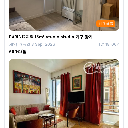
신규 매물
PARIS 12지역·15m²·studio·studio·가구·장기
계약 가능일 3 Sep, 2026
ID: 181067
680€/월