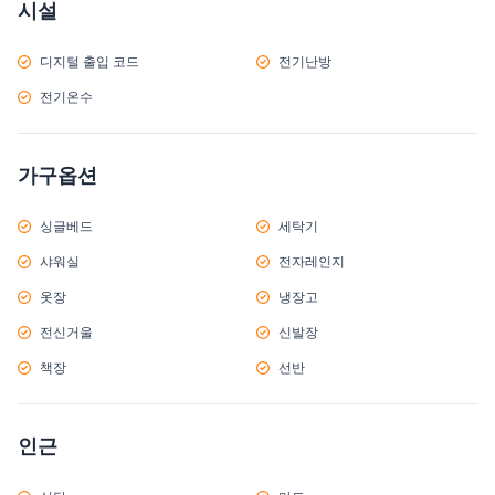
시설
디지털 출입 코드
전기난방
전기온수
가구옵션
싱글베드
세탁기
샤워실
전자레인지
옷장
냉장고
전신거울
신발장
책장
선반
인근