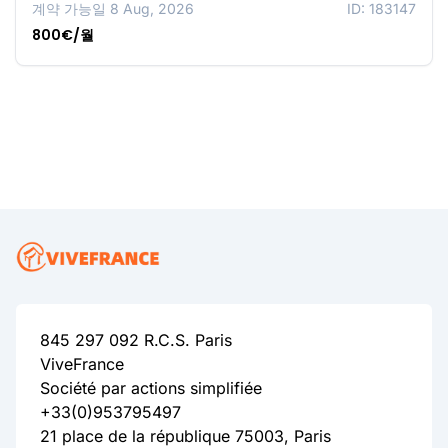
계약 가능일 8 Aug, 2026
ID: 183147
800€/월
845 297 092 R.C.S. Paris
ViveFrance
Société par actions simplifiée
+33(0)953795497
21 place de la république 75003, Paris