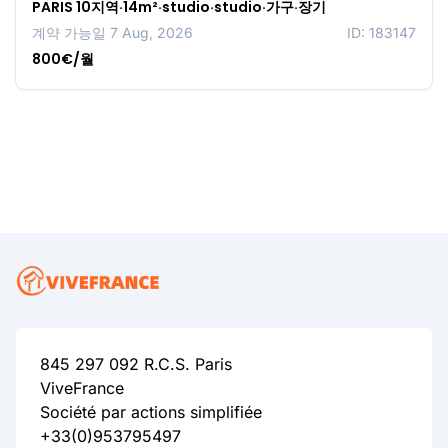
PARIS 10지역·14m²·studio·studio·가구·장기
계약 가능일 7 Aug, 2026
ID: 183147
800€/월
845 297 092 R.C.S. Paris
ViveFrance
Société par actions simplifiée
+33(0)953795497