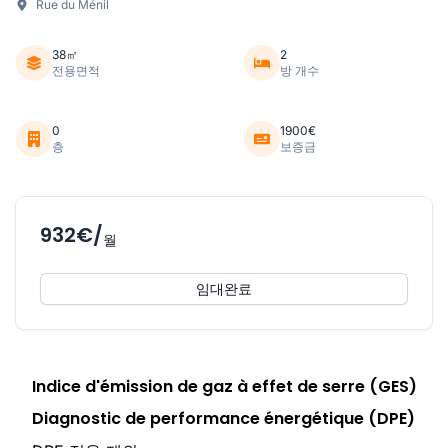
Rue du Ménil
38㎡
2
전용면적
방 개수
0
1900€
층
보증금
932€/
월
임대완료
Indice d'émission de gaz à effet de serre (GES)
Diagnostic de performance énergétique (DPE)