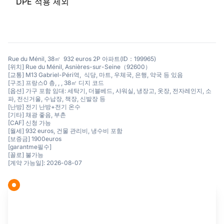
DPE 적용 제외
Rue du Ménil, 38㎡ 932 euros 2P 아파트(ID：199965)
[위치] Rue du Ménil, Asnières-sur-Seine（92600）
[교통] M13 Gabriel-Péri역, 식당, 마트, 우체국, 은행, 약국 등 있음
[구조] 프랑스0 층, , , 38㎡ 디지 코드
[옵션] 가구 포함 임대: 세탁기, 더블베드, 샤워실, 냉장고, 옷장, 전자레인지, 소
파, 전신거울, 수납장, 책장, 신발장 등
[난방] 전기 난방+전기 온수
[기타] 채광 좋음, 부촌
[CAF] 신청 가능
[월세] 932 euros, 건물 관리비, 냉수비 포함
[보증금] 1900euros
[garantme필수]
[꼴로] 불가능
[계약 가능일]: 2026-08-07