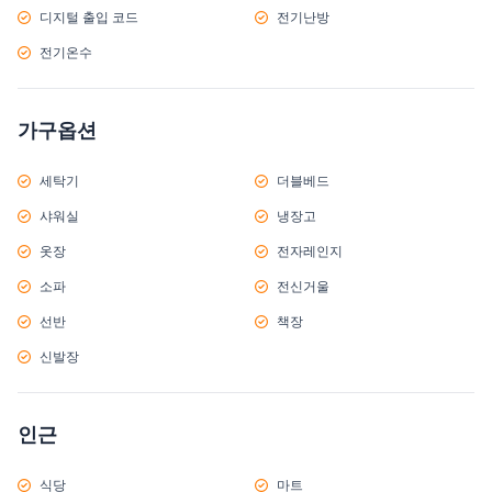
디지털 출입 코드
전기난방
전기온수
가구옵션
세탁기
더블베드
샤워실
냉장고
옷장
전자레인지
소파
전신거울
선반
책장
신발장
인근
식당
마트