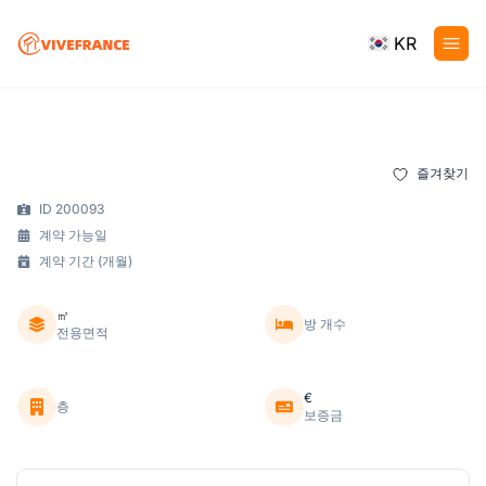
KR
즐겨찾기
ID 200093
계약 가능일
계약 기간 (개월)
㎡
방 개수
전용면적
€
층
보증금