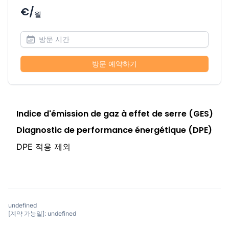
€/
월
방문 예약하기
Indice d'émission de gaz à effet de serre (GES)
Diagnostic de performance énergétique (DPE)
DPE 적용 제외
undefined
[계약 가능일]: undefined