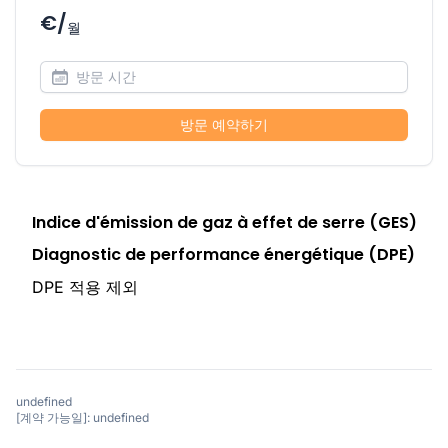
€/
월
방문 예약하기
Indice d'émission de gaz à effet de serre (GES)
Diagnostic de performance énergétique (DPE)
DPE 적용 제외
undefined
[계약 가능일]: undefined