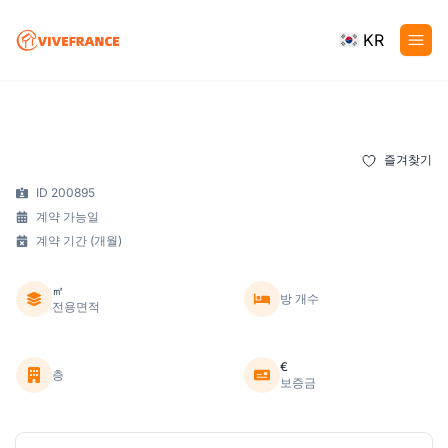
KR
즐겨찾기
ID 200895
계약 가능일
계약 기간 (개월)
㎡
방 개수
전용면적
€
층
보증금