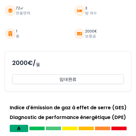
72㎡
3
전용면적
방 개수
1
2000€
층
보증금
2000€/
월
임대완료
Indice d'émission de gaz à effet de serre (GES)
Diagnostic de performance énergétique (DPE)
A