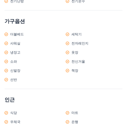
전기난방
전기온수
가구옵션
더블베드
세탁기
샤워실
전자레인지
냉장고
옷장
소파
전신거울
신발장
책장
선반
인근
식당
마트
우체국
은행