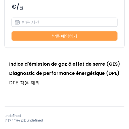
€/
월
방문 예약하기
Indice d'émission de gaz à effet de serre (GES)
Diagnostic de performance énergétique (DPE)
DPE 적용 제외
undefined
[계약 가능일]: undefined