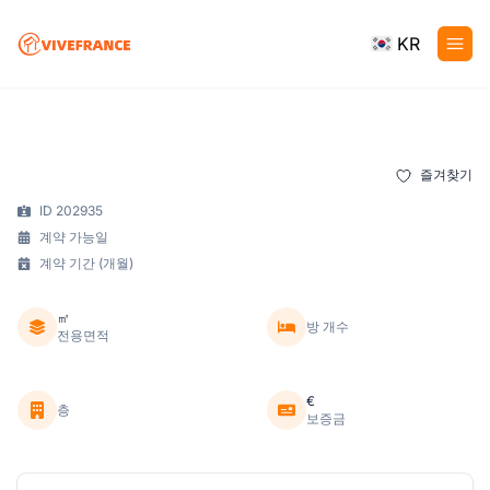
KR
즐겨찾기
ID 202935
계약 가능일
계약 기간 (개월)
㎡
방 개수
전용면적
€
층
보증금