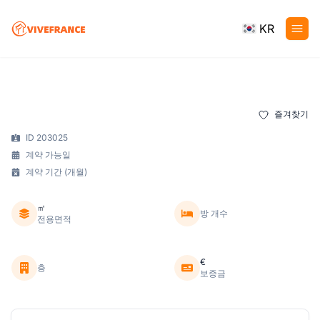
KR
즐겨찾기
ID 203025
계약 가능일
계약 기간 (개월)
㎡
방 개수
전용면적
€
층
보증금