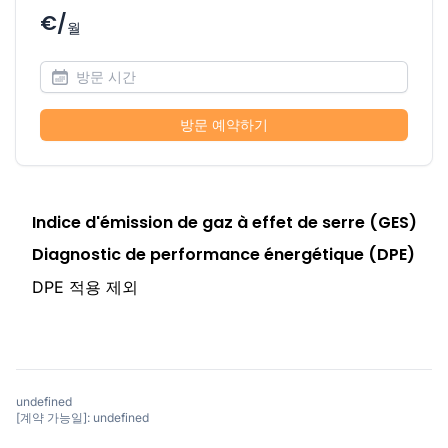
€/
월
방문 예약하기
Indice d'émission de gaz à effet de serre (GES)
Diagnostic de performance énergétique (DPE)
DPE 적용 제외
undefined
[계약 가능일]: undefined