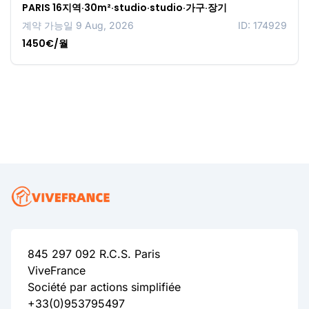
PARIS 16지역·30m²·studio·studio·가구·장기
계약 가능일 9 Aug, 2026
ID: 174929
1450€/월
845 297 092 R.C.S. Paris
ViveFrance
Société par actions simplifiée
+33(0)953795497