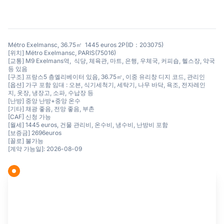
Métro Exelmansc, 36.75㎡ 1445 euros 2P(ID：203075)
[위치] Métro Exelmansc, PARIS(75016)
[교통] M9 Exelmans역, 식당, 체육관, 마트, 은행, 우체국, 커피숍, 헬스장, 약국
등 있음
[구조] 프랑스5 층엘리베이터 있음, 36.75㎡, 이중 유리창 디지 코드, 관리인
[옵션] 가구 포함 임대 : 오븐, 식기세척기, 세탁기, 나무 바닥, 욕조, 전자레인
지, 옷장, 냉장고, 소파, 수납장 등
[난방] 중앙 난방+중앙 온수
[기타] 채광 좋음, 전망 좋음, 부촌
[CAF] 신청 가능
[월세] 1445 euros, 건물 관리비, 온수비, 냉수비, 난방비 포함
[보증금] 2696euros
[꼴로] 불가능
[계약 가능일]: 2026-08-09