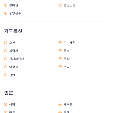
경비원
중앙난방
중앙온수
가구옵션
오븐
식기세척기
세탁기
욕조
전자레인지
옷장
냉장고
소파
선반
인근
식당
체육관
마트
은행