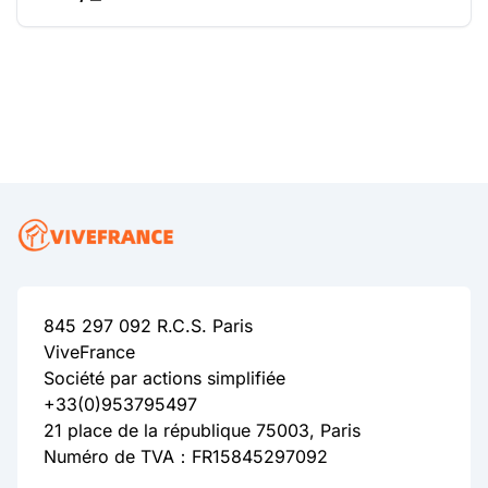
845 297 092 R.C.S. Paris
ViveFrance
Société par actions simplifiée
+33(0)953795497
21 place de la république 75003, Paris
Numéro de TVA：FR15845297092