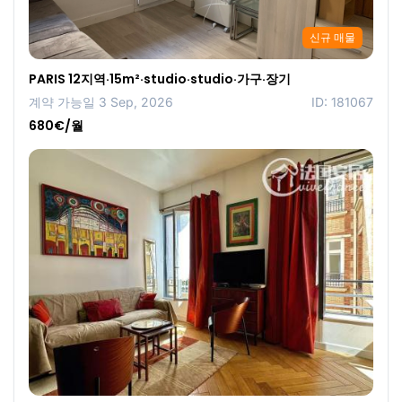
신규 매물
PARIS 12지역·15m²·studio·studio·가구·장기
계약 가능일 3 Sep, 2026
ID: 181067
680€/월