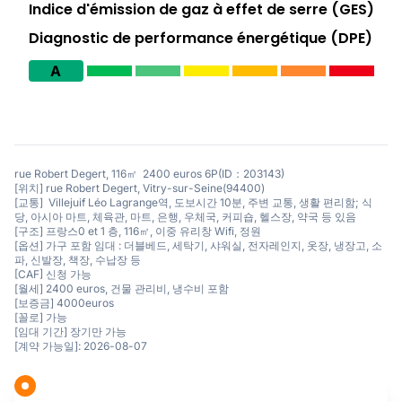
Indice d'émission de gaz à effet de serre (GES)
Diagnostic de performance énergétique (DPE)
A
rue Robert Degert, 116㎡ 2400 euros 6P(ID：203143)
[위치] rue Robert Degert, Vitry-sur-Seine(94400)
[교통] Villejuif Léo Lagrange역, 도보시간 10분, 주변 교통, 생활 편리함; 식
당, 아시아 마트, 체육관, 마트, 은행, 우체국, 커피숍, 헬스장, 약국 등 있음
[구조] 프랑스0 et 1 층, 116㎡, 이중 유리창 Wifi, 정원
[옵션] 가구 포함 임대 : 더블베드, 세탁기, 샤워실, 전자레인지, 옷장, 냉장고, 소
파, 신발장, 책장, 수납장 등
[CAF] 신청 가능
[월세] 2400 euros, 건물 관리비, 냉수비 포함
[보증금] 4000euros
[꼴로] 가능
[임대 기간] 장기만 가능
[계약 가능일]: 2026-08-07