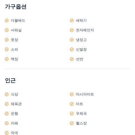
가구옵션
더블베드
세탁기
샤워실
전자레인지
옷장
냉장고
소파
신발장
책장
선반
인근
식당
아시아마트
체육관
마트
은행
우체국
카페
헬스장
약국