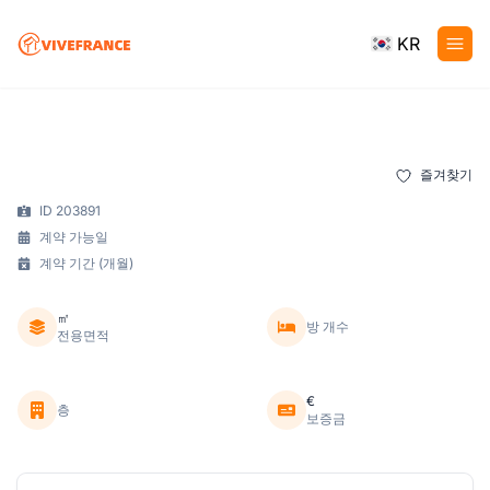
KR
즐겨찾기
ID 203891
계약 가능일
계약 기간 (개월)
㎡
방 개수
전용면적
€
층
보증금