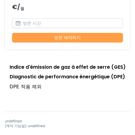
€/
월
방문 예약하기
Indice d'émission de gaz à effet de serre (GES)
Diagnostic de performance énergétique (DPE)
DPE 적용 제외
undefined
[계약 가능일]: undefined