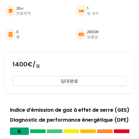
26㎡
1
전용면적
방 개수
X
2600€
층
보증금
1400€/
월
임대완료
Indice d'émission de gaz à effet de serre (GES)
Diagnostic de performance énergétique (DPE)
A