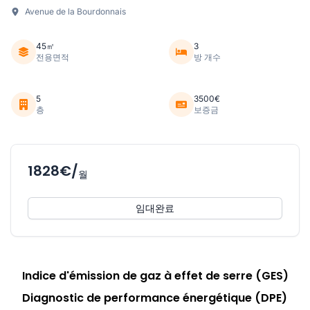
Avenue de la Bourdonnais
45㎡
3
전용면적
방 개수
5
3500€
층
보증금
1828€/
월
임대완료
Indice d'émission de gaz à effet de serre (GES)
Diagnostic de performance énergétique (DPE)