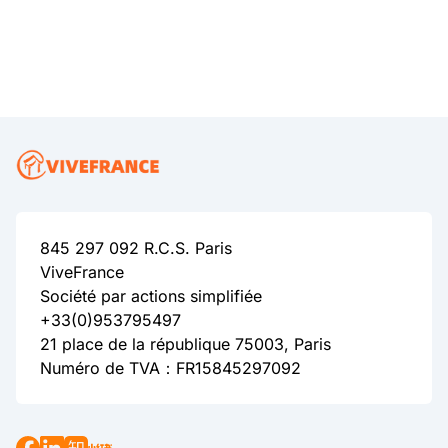
845 297 092 R.C.S. Paris
ViveFrance
Société par actions simplifiée
+33(0)953795497
21 place de la république 75003, Paris
Numéro de TVA：FR15845297092