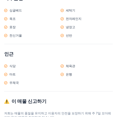
싱글베드
세탁기
욕조
전자레인지
옷장
냉장고
전신거울
선반
인근
식당
체육관
마트
은행
우체국
이 매물 신고하기
저희는 매물의 품질을 유지하고 이용자의 안전을 보장하기 위해 주 7일 모더레