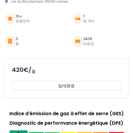
rue du Bourbonnais 35000 rennes
10㎡
1
전용면적
방 개수
3
340€
층
보증금
420€/
월
임대완료
Indice d'émission de gaz à effet de serre (GES)
Diagnostic de performance énergétique (DPE)