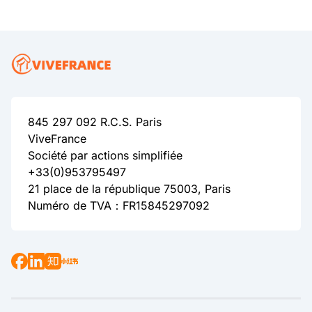
845 297 092 R.C.S. Paris
ViveFrance
Société par actions simplifiée
+33(0)953795497
21 place de la république 75003, Paris
Numéro de TVA：FR15845297092