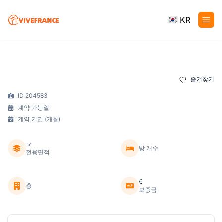
KR
즐겨찾기
ID 204583
계약 가능일
계약 기간 (개월)
㎡
방 개수
전용면적
€
층
보증금