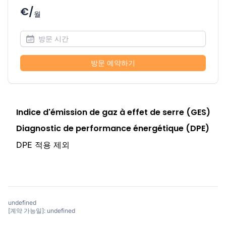
€/
월
방문 예약하기
Indice d'émission de gaz à effet de serre (GES)
Diagnostic de performance énergétique (DPE)
DPE 적용 제외
undefined
[계약 가능일]: undefined