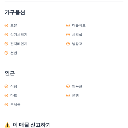
가구옵션
오븐
더블베드
식기세척기
샤워실
전자레인지
냉장고
선반
인근
식당
체육관
마트
은행
우체국
이 매물 신고하기