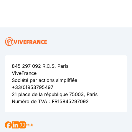
845 297 092 R.C.S. Paris
ViveFrance
Société par actions simplifiée
+33(0)953795497
21 place de la république 75003, Paris
Numéro de TVA：FR15845297092