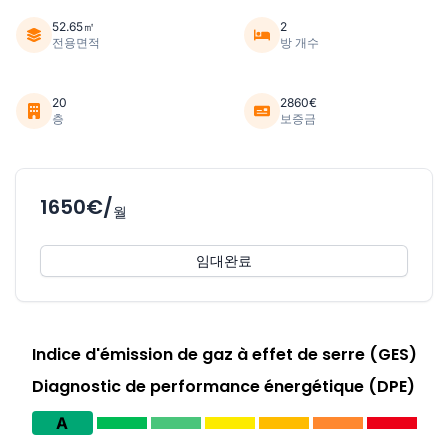
52.65㎡
2
전용면적
방 개수
20
2860€
층
보증금
1650€/
월
임대완료
Indice d'émission de gaz à effet de serre (GES)
Diagnostic de performance énergétique (DPE)
A