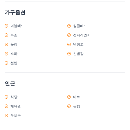
가구옵션
더블베드
싱글베드
욕조
전자레인지
옷장
냉장고
소파
신발장
선반
인근
식당
마트
체육관
은행
우체국