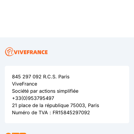
845 297 092 R.C.S. Paris
ViveFrance
Société par actions simplifiée
+33(0)953795497
21 place de la république 75003, Paris
Numéro de TVA：FR15845297092