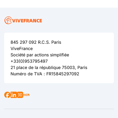
845 297 092 R.C.S. Paris
ViveFrance
Société par actions simplifiée
+33(0)953795497
21 place de la république 75003, Paris
Numéro de TVA：FR15845297092