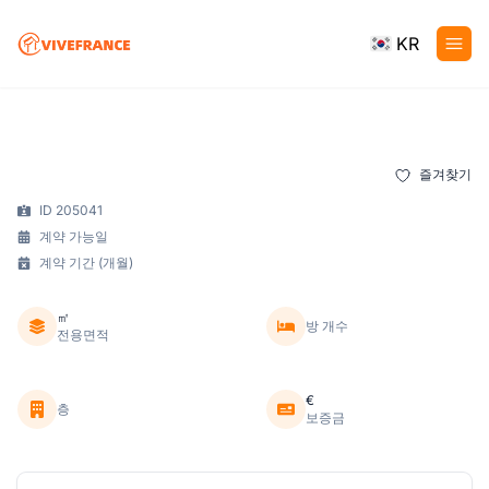
KR
즐겨찾기
ID 205041
계약 가능일
계약 기간 (개월)
㎡
방 개수
전용면적
€
층
보증금