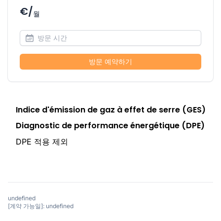
€/
월
방문 예약하기
Indice d'émission de gaz à effet de serre (GES)
Diagnostic de performance énergétique (DPE)
DPE 적용 제외
undefined
[계약 가능일]: undefined