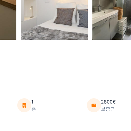
1
2800€
층
보증금