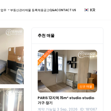
KR
) 업무
부동산관리
매물 등록
채용공고
Q&A
CONTACT US
추천 매물
프랑스 에이전시
신규 매물
PARIS 12지역·15m²·studio·studio·
가구·장기
계약 가능일 3 Sep, 2026
ID: 181067