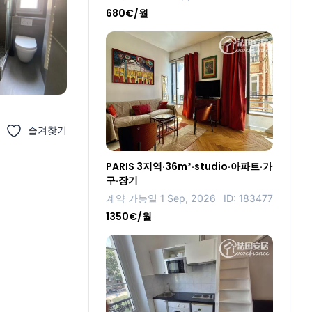
680€/월
즐겨찾기
PARIS 3지역·36m²·studio·아파트·가
구·장기
계약 가능일 1 Sep, 2026
ID: 183477
1350€/월