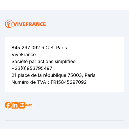
845 297 092 R.C.S. Paris
ViveFrance
Société par actions simplifiée
+33(0)953795497
21 place de la république 75003, Paris
Numéro de TVA：FR15845297092