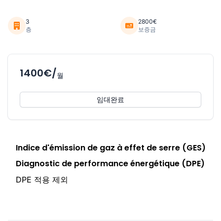
3
2800€
층
보증금
1400€/
월
임대완료
Indice d'émission de gaz à effet de serre (GES)
Diagnostic de performance énergétique (DPE)
DPE 적용 제외